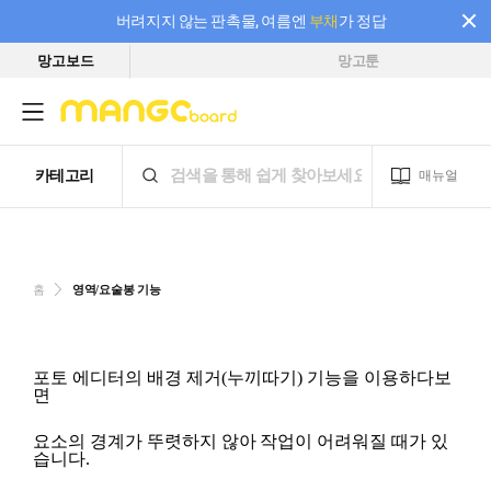
버려지지 않는 판촉물, 여름엔
부채
가 정답
망고보드
망고툰
필요한 만큼 충전하고 끊김 없이 작업하세요! 새로워진 AI 부스터 요금제
홈
영역/요술봉 기능
포토 에디터의 배경 제거(누끼따기) 기능을 이용하다보
면
요소의 경계가 뚜렷하지 않아
작업이 어려워질 때가 있
습니다.