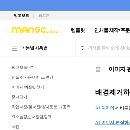
망고보드
망고툰
템플릿
인쇄물 제작/주문
기능별 사용법
망고보드란?
홈
이미지 
템플릿 사용/사이즈 변경
이미지·템플릿 찾기
배경제거하
즐겨찾기
작업저장/폴더관리/다운로드/공유
AI 디자이너
버튼을
요소설정,순서정렬,링크
AI 이미지 편집하
사진