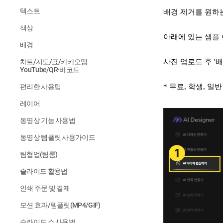
텍스트
배경 제거를 원하는
색상
아래에 있는 샘플 
배경
차트/지도/표/카카오맵
사진 업로드 후 
YouTube/QR·바코드
편리한 사용팁
* 무료, 학생, 일
레이어
동영상 기능 사용법
동영상 템플릿 사용가이드
팀협업(팀룸)
슬라이드 활용법
인쇄 주문 및 결제
모션 효과/템플릿(MP4/GIF)
슬라이드 쇼 사용법