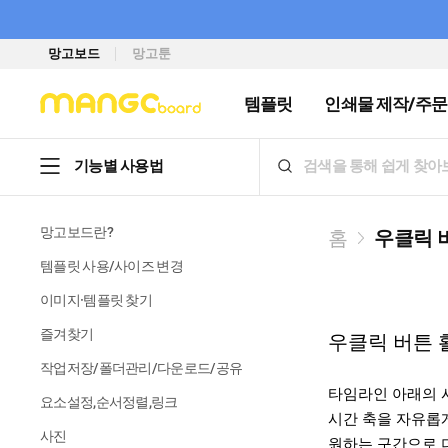
망고보드
망고툰
템플릿
인쇄물 제작/주문
기능별 사용법
망고보드란?
홈
우클릭 
템플릿 사용/사이즈 변경
이미지·템플릿 찾기
즐겨찾기
우클릭 버튼
작업저장/폴더관리/다운로드/공유
타임라인 아래의 
요소설정,순서정렬,링크
시간 축을 자유롭게
사진
원하는 구간으로 