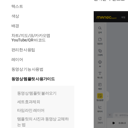
텍스트
색상
배경
차트/지도/표/카카오맵
YouTube/QR·바코드
편리한 사용팁
레이어
동영상 기능 사용법
동영상 템플릿 사용가이드
동영상 템플릿 불러오기
세트효과제외
타임라인 레이어
템플릿의 사진과 동영상 교체하
는 법