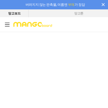
버려지지 않는 판촉물, 여름엔
부채
가 정답
망고보드
망고툰
필요한 만큼 충전하고 끊김 없이 작업하세요! 새로워진 AI 부스터 요금제