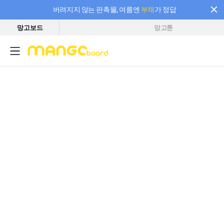
버려지지 않는 판촉물, 여름엔
부채
가 정답
망고보드
망고툰
필요한 만큼 충전하고 끊김 없이 작업하세요! 새로워진 AI 부스터 요금제