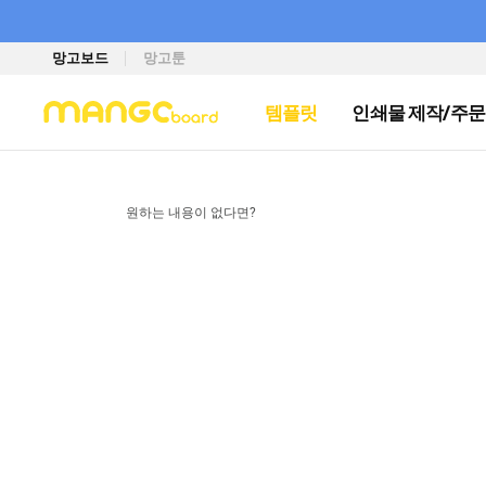
망고보드
망고툰
템플릿
인쇄물 제작/주문
원하는 내용이 없다면?