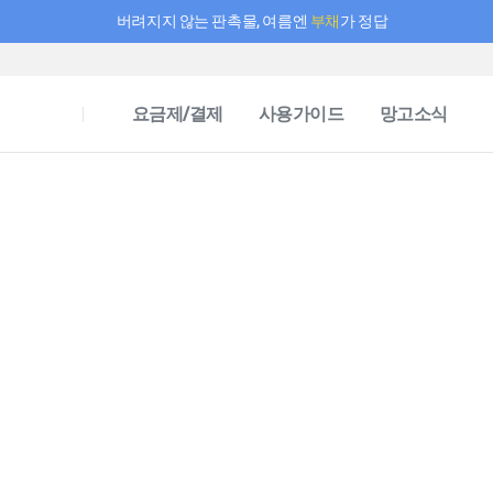
버려지지 않는 판촉물, 여름엔
부채
가 정답
필요한 만큼 충전하고 끊김 없이 작업하세요! 새로워진 AI 부스터 요금제
요금제/결제
사용가이드
망고소식