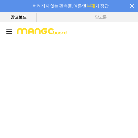
버려지지 않는 판촉물, 여름엔
부채
가 정답
망고보드
망고툰
필요한 만큼 충전하고 끊김 없이 작업하세요! 새로워진 AI 부스터 요금제