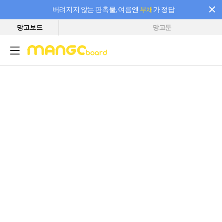
버려지지 않는 판촉물, 여름엔
부채
가 정답
망고보드
망고툰
필요한 만큼 충전하고 끊김 없이 작업하세요! 새로워진 AI 부스터 요금제