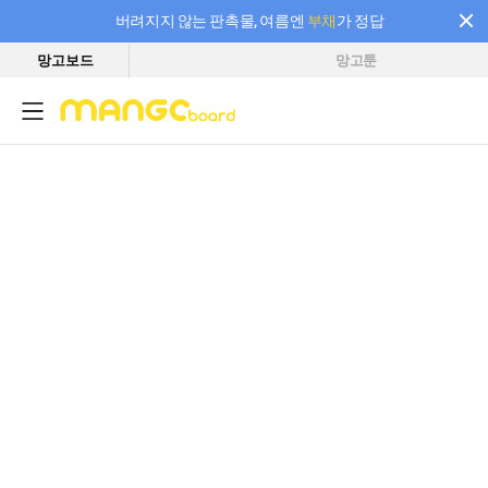
버려지지 않는 판촉물, 여름엔
부채
가 정답
망고보드
망고툰
필요한 만큼 충전하고 끊김 없이 작업하세요! 새로워진 AI 부스터 요금제