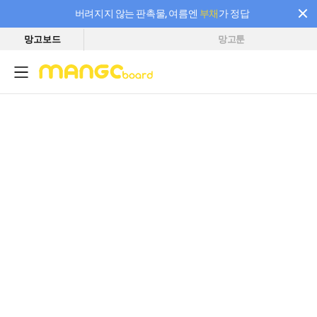
버려지지 않는 판촉물, 여름엔
부채
가 정답
망고보드
망고툰
필요한 만큼 충전하고 끊김 없이 작업하세요! 새로워진 AI 부스터 요금제