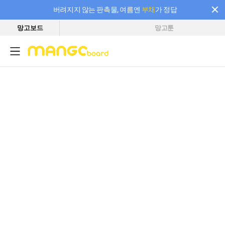
버려지지 않는 판촉물, 여름엔
부채
가 정답
망고보드
망고툰
필요한 만큼 충전하고 끊김 없이 작업하세요! 새로워진 AI 부스터 요금제