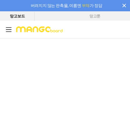
버려지지 않는 판촉물, 여름엔
부채
가 정답
망고보드
망고툰
필요한 만큼 충전하고 끊김 없이 작업하세요! 새로워진 AI 부스터 요금제