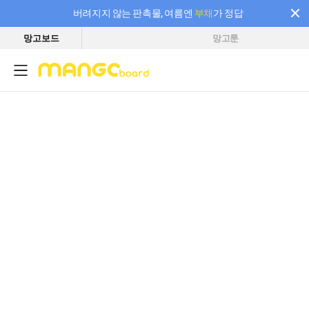
버려지지 않는 판촉물, 여름엔
부채
가 정답
망고보드
망고툰
필요한 만큼 충전하고 끊김 없이 작업하세요! 새로워진 AI 부스터 요금제