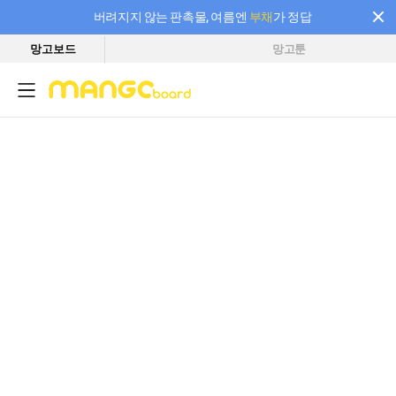
버려지지 않는 판촉물, 여름엔
부채
가 정답
망고보드
망고툰
필요한 만큼 충전하고 끊김 없이 작업하세요! 새로워진 AI 부스터 요금제