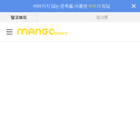
버려지지 않는 판촉물, 여름엔
부채
가 정답
망고보드
망고툰
필요한 만큼 충전하고 끊김 없이 작업하세요! 새로워진 AI 부스터 요금제