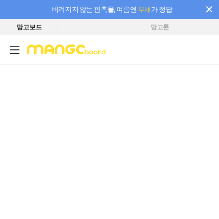
버려지지 않는 판촉물, 여름엔
부채
가 정답
망고보드
망고툰
필요한 만큼 충전하고 끊김 없이 작업하세요! 새로워진 AI 부스터 요금제