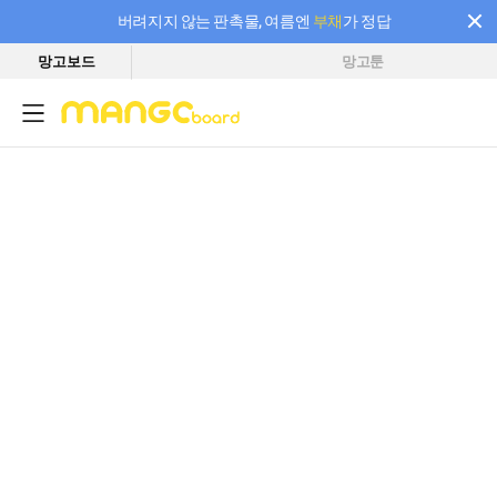
버려지지 않는 판촉물, 여름엔
부채
가 정답
망고보드
망고툰
필요한 만큼 충전하고 끊김 없이 작업하세요! 새로워진 AI 부스터 요금제