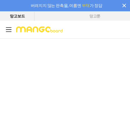
버려지지 않는 판촉물, 여름엔
부채
가 정답
망고보드
망고툰
필요한 만큼 충전하고 끊김 없이 작업하세요! 새로워진 AI 부스터 요금제