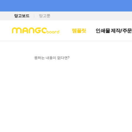
망고보드
망고툰
템플릿
인쇄물 제작/주문
원하는 내용이 없다면?