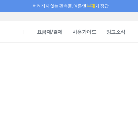
버려지지 않는 판촉물, 여름엔
부채
가 정답
필요한 만큼 충전하고 끊김 없이 작업하세요! 새로워진 AI 부스터 요금제
요금제/결제
사용가이드
망고소식