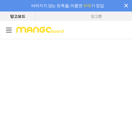
버려지지 않는 판촉물, 여름엔
부채
가 정답
망고보드
망고툰
필요한 만큼 충전하고 끊김 없이 작업하세요! 새로워진 AI 부스터 요금제