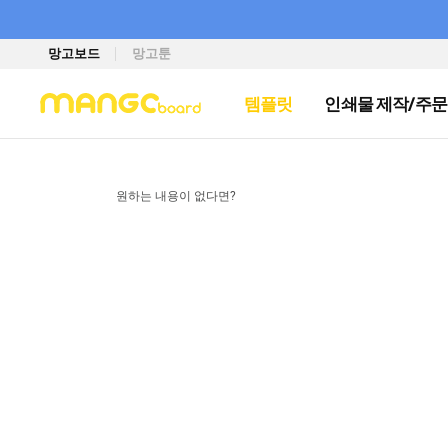
망고보드
망고툰
템플릿
인쇄물 제작/주문
원하는 내용이 없다면?