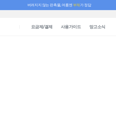
버려지지 않는 판촉물, 여름엔
부채
가 정답
필요한 만큼 충전하고 끊김 없이 작업하세요! 새로워진 AI 부스터 요금제
요금제/결제
사용가이드
망고소식