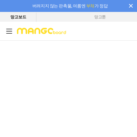
버려지지 않는 판촉물, 여름엔
부채
가 정답
망고보드
망고툰
필요한 만큼 충전하고 끊김 없이 작업하세요! 새로워진 AI 부스터 요금제