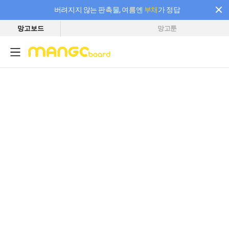
버려지지 않는 판촉물, 여름엔
부채
가 정답
망고보드
망고툰
필요한 만큼 충전하고 끊김 없이 작업하세요! 새로워진 AI 부스터 요금제