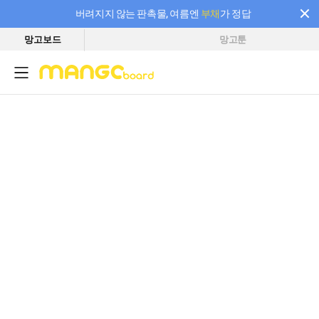
버려지지 않는 판촉물, 여름엔
부채
가 정답
망고보드
망고툰
필요한 만큼 충전하고 끊김 없이 작업하세요! 새로워진 AI 부스터 요금제