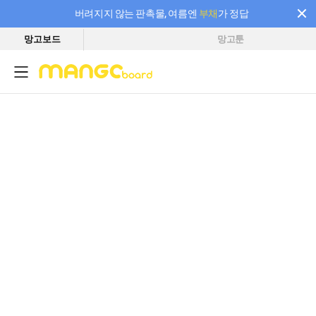
버려지지 않는 판촉물, 여름엔
부채
가 정답
망고보드
망고툰
필요한 만큼 충전하고 끊김 없이 작업하세요! 새로워진 AI 부스터 요금제