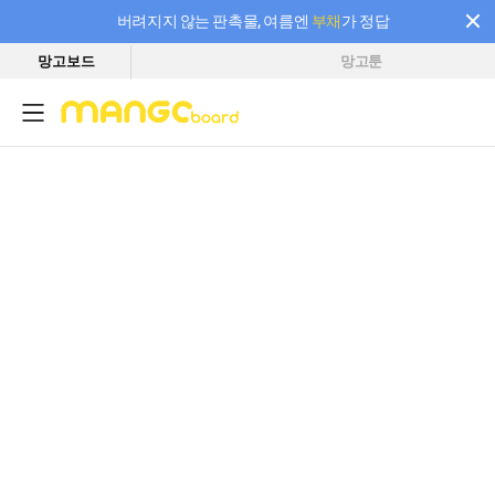
버려지지 않는 판촉물, 여름엔
부채
가 정답
망고보드
망고툰
필요한 만큼 충전하고 끊김 없이 작업하세요! 새로워진 AI 부스터 요금제