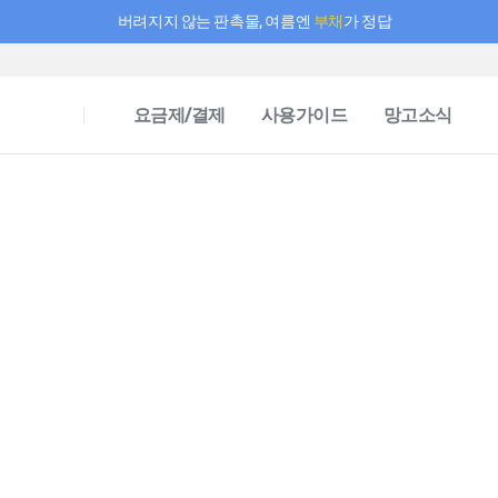
버려지지 않는 판촉물, 여름엔
부채
가 정답
필요한 만큼 충전하고 끊김 없이 작업하세요! 새로워진 AI 부스터 요금제
요금제/결제
사용가이드
망고소식