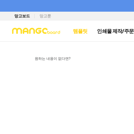
망고보드
망고툰
템플릿
인쇄물 제작/주문
원하는 내용이 없다면?