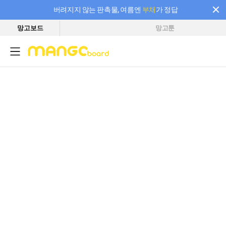
버려지지 않는 판촉물, 여름엔
부채
가 정답
망고보드
망고툰
필요한 만큼 충전하고 끊김 없이 작업하세요! 새로워진 AI 부스터 요금제