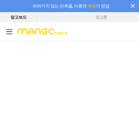
버려지지 않는 판촉물, 여름엔
부채
가 정답
망고보드
망고툰
필요한 만큼 충전하고 끊김 없이 작업하세요! 새로워진 AI 부스터 요금제