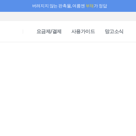
버려지지 않는 판촉물, 여름엔
부채
가 정답
필요한 만큼 충전하고 끊김 없이 작업하세요! 새로워진 AI 부스터 요금제
요금제/결제
사용가이드
망고소식