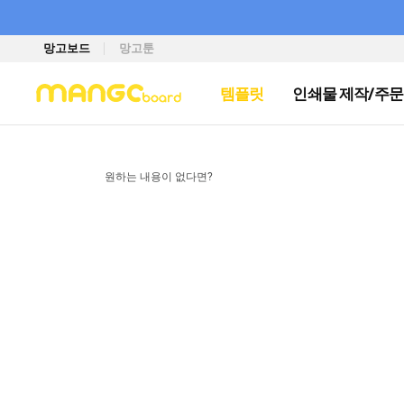
망고보드
망고툰
템플릿
인쇄물 제작/주문
원하는 내용이 없다면?