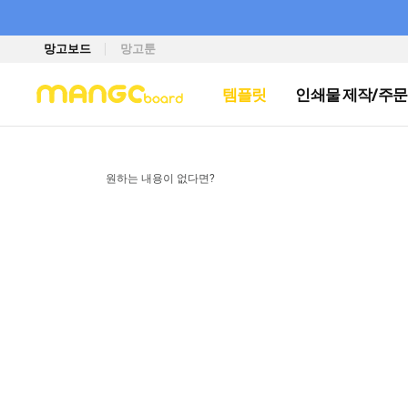
망고보드
망고툰
템플릿
인쇄물 제작/주문
원하는 내용이 없다면?