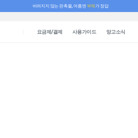
버려지지 않는 판촉물, 여름엔
부채
가 정답
필요한 만큼 충전하고 끊김 없이 작업하세요! 새로워진 AI 부스터 요금제
요금제/결제
사용가이드
망고소식