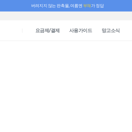
버려지지 않는 판촉물, 여름엔
부채
가 정답
필요한 만큼 충전하고 끊김 없이 작업하세요! 새로워진 AI 부스터 요금제
요금제/결제
사용가이드
망고소식