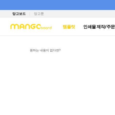
망고보드
망고툰
템플릿
인쇄물 제작/주문
원하는 내용이 없다면?