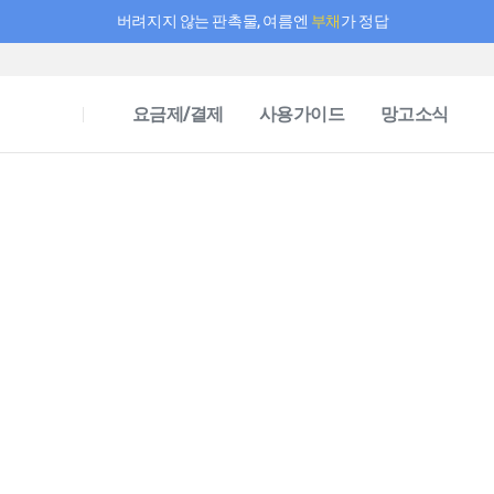
버려지지 않는 판촉물, 여름엔
부채
가 정답
필요한 만큼 충전하고 끊김 없이 작업하세요! 새로워진 AI 부스터 요금제
요금제/결제
사용가이드
망고소식