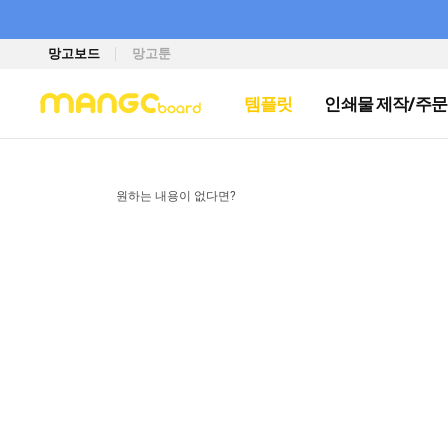
망고보드
망고툰
템플릿
인쇄물 제작/주문
원하는 내용이 없다면?