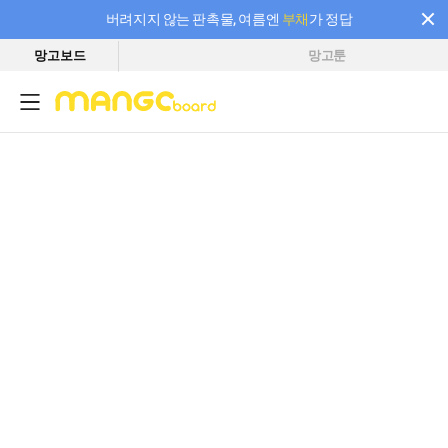
버려지지 않는 판촉물, 여름엔
부채
가 정답
망고보드
망고툰
필요한 만큼 충전하고 끊김 없이 작업하세요! 새로워진 AI 부스터 요금제