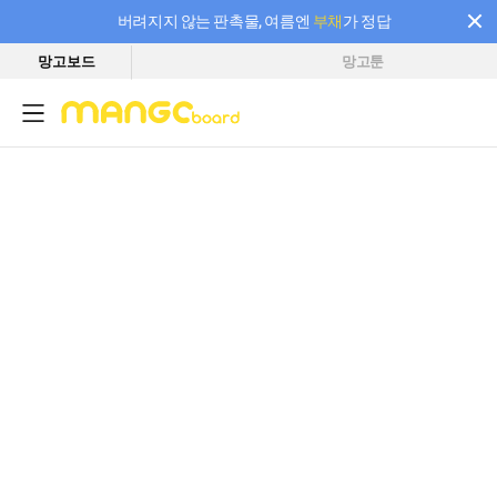
버려지지 않는 판촉물, 여름엔
부채
가 정답
망고보드
망고툰
필요한 만큼 충전하고 끊김 없이 작업하세요! 새로워진 AI 부스터 요금제