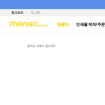
망고보드
망고툰
템플릿
인쇄물 제작/주문
원하는 내용이 없다면?