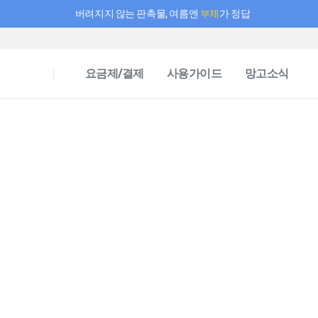
버려지지 않는 판촉물, 여름엔
부채
가 정답
필요한 만큼 충전하고 끊김 없이 작업하세요! 새로워진 AI 부스터 요금제
요금제/결제
사용가이드
망고소식