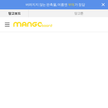
버려지지 않는 판촉물, 여름엔
부채
가 정답
망고보드
망고툰
필요한 만큼 충전하고 끊김 없이 작업하세요! 새로워진 AI 부스터 요금제