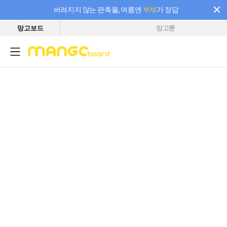
버려지지 않는 판촉물, 여름엔
부채
가 정답
망고보드
망고툰
필요한 만큼 충전하고 끊김 없이 작업하세요! 새로워진 AI 부스터 요금제