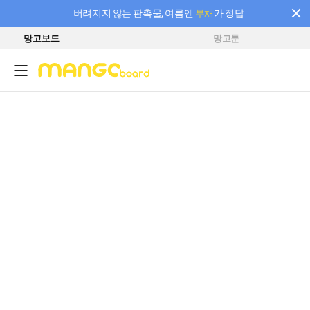
버려지지 않는 판촉물, 여름엔
부채
가 정답
망고보드
망고툰
필요한 만큼 충전하고 끊김 없이 작업하세요! 새로워진 AI 부스터 요금제