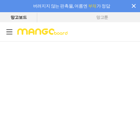
버려지지 않는 판촉물, 여름엔
부채
가 정답
망고보드
망고툰
필요한 만큼 충전하고 끊김 없이 작업하세요! 새로워진 AI 부스터 요금제