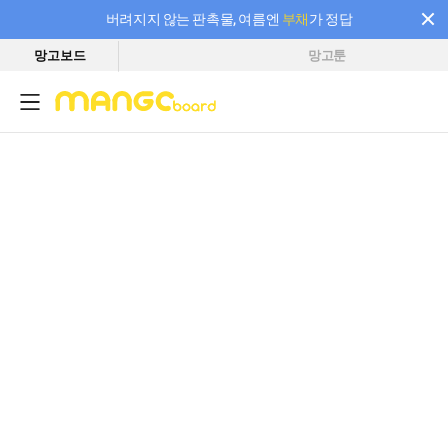
버려지지 않는 판촉물, 여름엔
부채
가 정답
망고보드
망고툰
필요한 만큼 충전하고 끊김 없이 작업하세요! 새로워진 AI 부스터 요금제