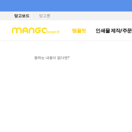
망고보드
망고툰
템플릿
인쇄물 제작/주문
원하는 내용이 없다면?