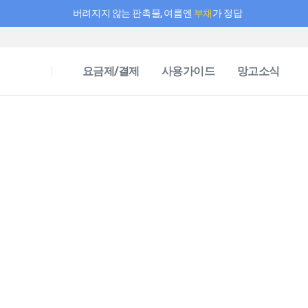
버려지지 않는 판촉물, 여름엔
부채
가 정답
필요한 만큼 충전하고 끊김 없이 작업하세요! 새로워진 AI 부스터 요금제
요금제/결제
사용가이드
망고소식