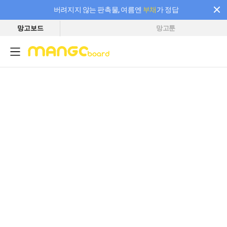
버려지지 않는 판촉물, 여름엔
부채
가 정답
망고보드
망고툰
필요한 만큼 충전하고 끊김 없이 작업하세요! 새로워진 AI 부스터 요금제