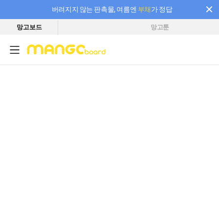
버려지지 않는 판촉물, 여름엔
부채
가 정답
망고보드
망고툰
필요한 만큼 충전하고 끊김 없이 작업하세요! 새로워진 AI 부스터 요금제