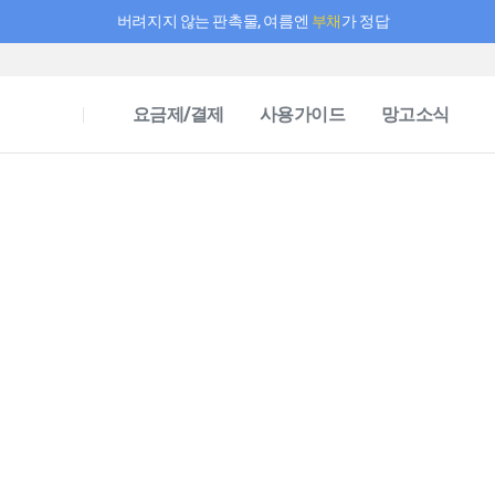
버려지지 않는 판촉물, 여름엔
부채
가 정답
필요한 만큼 충전하고 끊김 없이 작업하세요! 새로워진 AI 부스터 요금제
요금제/결제
사용가이드
망고소식