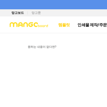
망고보드
망고툰
템플릿
인쇄물 제작/주문
원하는 내용이 없다면?