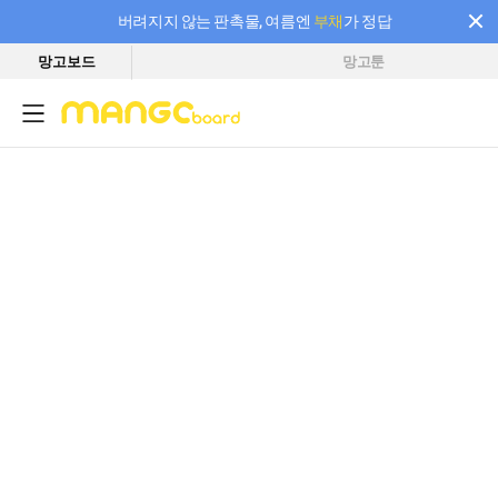
버려지지 않는 판촉물, 여름엔
부채
가 정답
망고보드
망고툰
필요한 만큼 충전하고 끊김 없이 작업하세요! 새로워진 AI 부스터 요금제