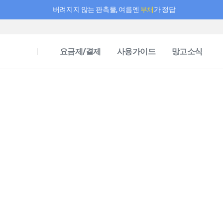
버려지지 않는 판촉물, 여름엔
부채
가 정답
필요한 만큼 충전하고 끊김 없이 작업하세요! 새로워진 AI 부스터 요금제
요금제/결제
사용가이드
망고소식