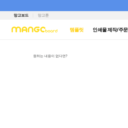
망고보드
망고툰
템플릿
인쇄물 제작/주문
원하는 내용이 없다면?