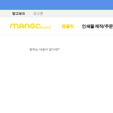
망고보드
망고툰
템플릿
인쇄물 제작/주문
원하는 내용이 없다면?