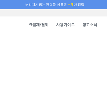
버려지지 않는 판촉물, 여름엔
부채
가 정답
필요한 만큼 충전하고 끊김 없이 작업하세요! 새로워진 AI 부스터 요금제
요금제/결제
사용가이드
망고소식