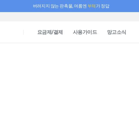
버려지지 않는 판촉물, 여름엔
부채
가 정답
필요한 만큼 충전하고 끊김 없이 작업하세요! 새로워진 AI 부스터 요금제
요금제/결제
사용가이드
망고소식