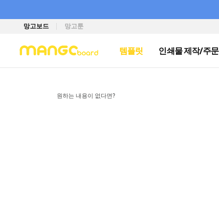
망고보드
망고툰
템플릿
인쇄물 제작/주문
원하는 내용이 없다면?