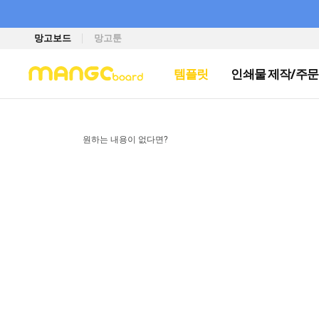
망고보드
망고툰
템플릿
인쇄물 제작/주문
원하는 내용이 없다면?